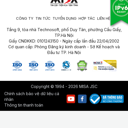
CÔNG TY
TIN TỨC
TUYỂN DỤNG
HỢP TÁC
LIÊN HỆ
Tầng 9, tòa nhà Technosoft, phố Duy Tân, phường Cầu Giấy,
TP.Hà Nội
Giấy CNĐKKD: 0101243150 - Ngày cấp lần đầu 22/04/2002
Cơ quan cấp: Phòng Đăng ký kinh doanh - Sở Kế hoạch và
Đầu tư TP. Hà Nội
Copyright © 1994 - 2026 MISA JSC
Chính sách bảo vệ dữ liệu cá
nhân
Thông tin thanh toán