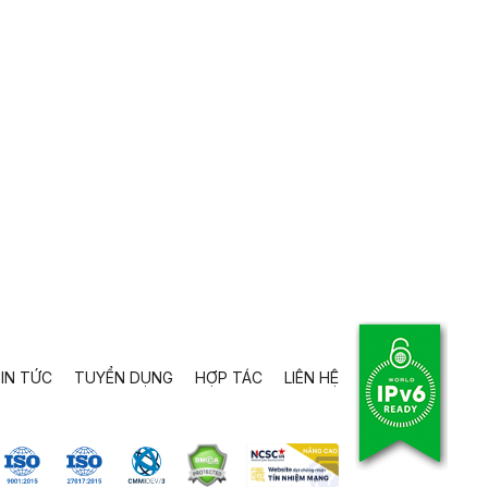
IN TỨC
TUYỂN DỤNG
HỢP TÁC
LIÊN HỆ