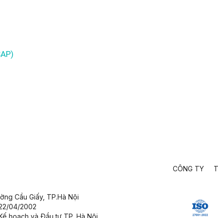
SAP)
CÔNG TY
T
ường Cầu Giấy,
TP.Hà Nội
 22/04/2002
Kế hoạch và Đầu tư TP. Hà Nội