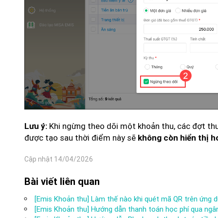
Khi ngừng theo dõi một khoản thu, các đợt thu
Lưu ý:
được tạo sau thời điểm này sẽ
không còn hiển thị h
Cập nhật 14/04/2026
Bài viết liên quan
[Emis Khoản thu] Làm thế nào khi quét mã QR trên ứng d
[Emis Khoản thu] Hướng dẫn thanh toán học phí qua ngâ