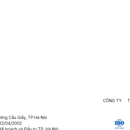
CÔNG TY
T
ường Cầu Giấy,
TP.Hà Nội
 22/04/2002
Kế hoạch và Đầu tư TP. Hà Nội