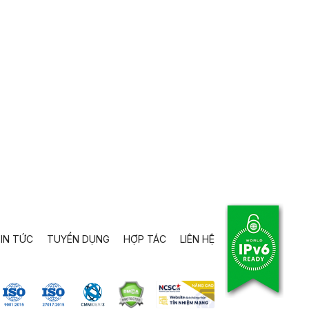
IN TỨC
TUYỂN DỤNG
HỢP TÁC
LIÊN HỆ