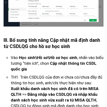
III. Bổ sung tính năng Cập nhật mã định danh
từ CSDLQG cho hồ sơ học sinh
Vào
, nhấn vào biểu
Học sinh\Hồ sơ\Hồ sơ học sinh
tượng “tiện ích”, chọn
Cập nhật thông tin CSDL
.
quốc gia
TH1: Trên CSDLQG của đơn vị chưa có/chưa đầy đủ
thông tin học sinh, anh/chị thực hiện như sau:
Xuất khẩu danh sách học sinh đã có trên MISA
=>
QLTH
Đăng nhập vào CSDLQG và nhập khẩu
,
danh sách học sinh vừa xuất ra từ MISA QLTH
CSDLQG tự động sinh mã định danh cho học sinh