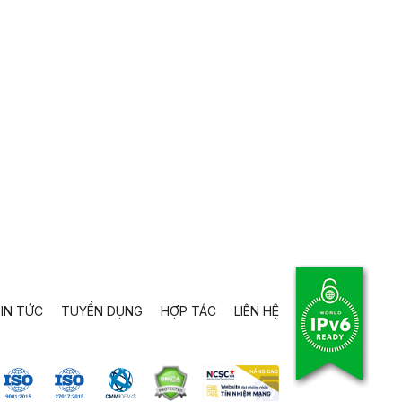
IN TỨC
TUYỂN DỤNG
HỢP TÁC
LIÊN HỆ