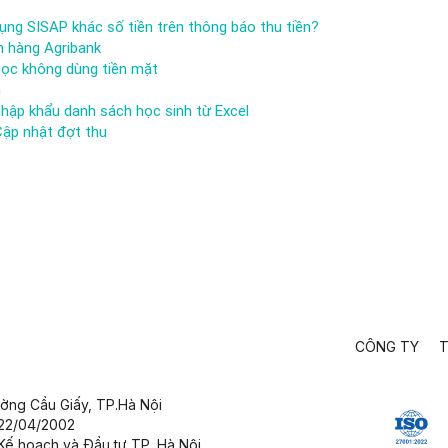
ụng SISAP khác số tiền trên thông báo thu tiền?
n hàng Agribank
học không dùng tiền mặt
h
nhập khẩu danh sách học sinh từ Excel
Cập nhật đợt thu
CÔNG TY
T
ường Cầu Giấy,
TP.Hà Nội
 22/04/2002
Kế hoạch và Đầu tư TP. Hà Nội