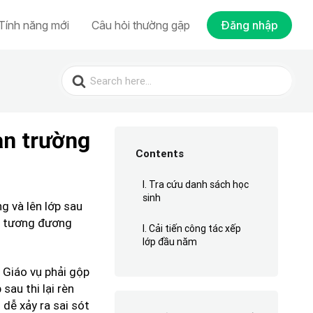
Tính năng mới
Câu hỏi thường gặp
Đăng nhập
Search
for:
àn trường
Contents
I. Tra cứu danh sách học
sinh
g và lên lớp sau
lớp tương đương
I. Cải tiến công tác xếp
lớp đầu năm
. Giáo vụ phải gộp
sau thi lại rèn
ụ dễ xảy ra sai sót