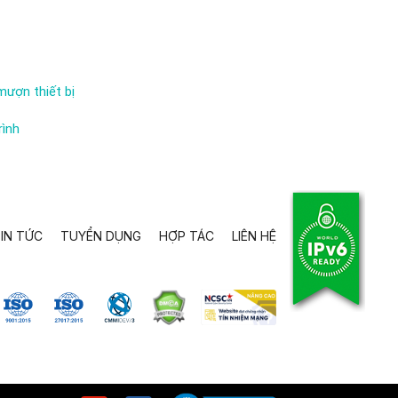
mượn thiết bị
rình
IN TỨC
TUYỂN DỤNG
HỢP TÁC
LIÊN HỆ