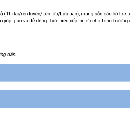
(Thi lại/rèn luyện/Lên lớp/Lưu ban), mang sẵn các bộ lọc 
uả
giúp giáo vụ dễ dàng thực hiện xếp lại lớp cho toàn trườn
m
ớng dẫn.