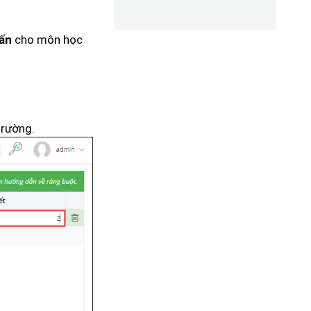
cho môn học
lấn
trường.