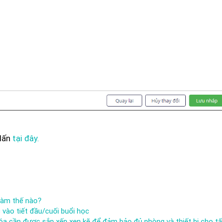
 lấn
tại đây.
 làm thế nào?
 vào tiết đầu/cuối buổi học
a cần được sắp xếp xen kẽ để đảm bảo đủ phòng và thiết bị cho tất