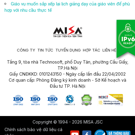
Giáo vụ muốn sắp xếp lại lịch giảng dạy của giáo viên để phù
hợp với nhu cầu thực tế
CÔNG TY
TIN TỨC
TUYỂN DỤNG
HỢP TÁC
LIÊN HỆ
Tầng 9, tòa nhà Technosoft, phố Duy Tân, phường Cầu Giấy,
TP.Hà Nội
Giấy CNĐKKD: 0101243150 - Ngày cấp lần đầu 22/04/2002
Cơ quan cấp: Phòng Đăng ký kinh doanh - Sở Kế hoạch và
Đầu tư TP. Hà Nội
Copyright © 1994 - 2026 MISA JSC
Chính sách bảo vệ dữ liệu cá