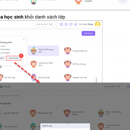
khỏi danh sách lớp.
a học sinh