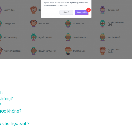
nh
 không?
?
được không?
ập cho học sinh?