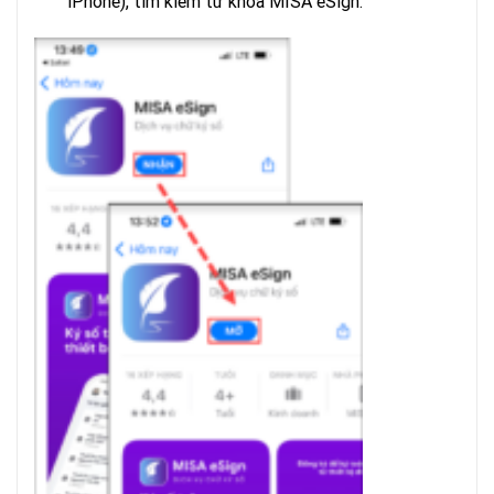
iPhone), tìm kiếm từ khóa MISA eSign.