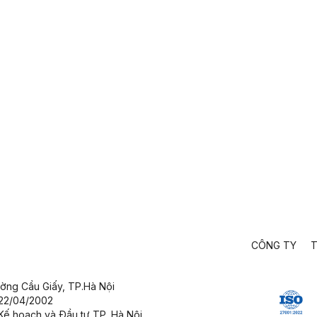
CÔNG TY
T
ường Cầu Giấy,
TP.Hà Nội
 22/04/2002
Kế hoạch và Đầu tư TP. Hà Nội