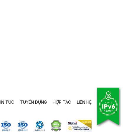
IN TỨC
TUYỂN DỤNG
HỢP TÁC
LIÊN HỆ