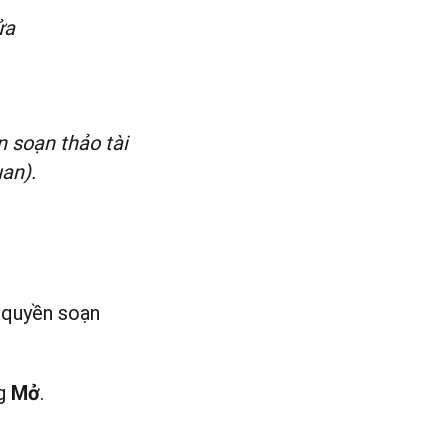
ửa
n soạn thảo tài
uan).
 quyền soạn
g
.
Mở