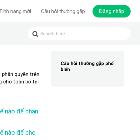
Tính năng mới
Câu hỏi thường gặp
Đăng nhập
Search
for:
Câu hỏi thường gặp phổ
biến
 phân quyền trên
g cho toàn bộ tài
hế nào để phân
thế nào để cho