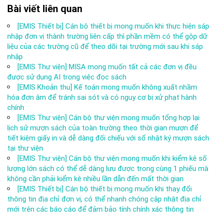
Bài viết liên quan
[EMIS Thiết bị] Cán bộ thiết bị mong muốn khi thực hiện sáp
nhập đơn vị thành trường liên cấp thì phần mềm có thể gộp dữ
liệu của các trường cũ để theo dõi tại trường mới sau khi sáp
nhập
[EMIS Thư viện] MISA mong muốn tất cả các đơn vị đều
được sử dụng AI trong việc đọc sách
[EMIS Khoản thu] Kế toán mong muốn không xuất nhầm
hóa đơn âm để tránh sai sót và có nguy cơ bị xử phạt hành
chính
[EMIS Thư viện] Cán bộ thư viện mong muốn tổng hợp lại
lịch sử mượn sách của toàn trường theo thời gian mượn để
tiết kiệm giấy in và dễ dàng đối chiếu với sổ nhật ký mượn sách
tại thư viện
[EMIS Thư viện] Cán bộ thư viện mong muốn khi kiểm kê số
lượng lớn sách có thể dễ dàng lưu được trong cùng 1 phiếu mà
không cần phải kiểm kê nhiều lần dẫn đến mất thời gian
[EMIS Thiết bị] Cán bộ thiết bị mong muốn khi thay đổi
thông tin địa chỉ đơn vị, có thể nhanh chóng cập nhật địa chỉ
mới trên các báo cáo để đảm bảo tính chính xác thông tin