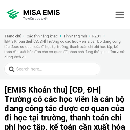
Trang chủ
Các tính năng khác
Tính năng mới
R201
[EMIS Khoản thu] [CĐ, ĐH] Trường có các học viên là cán bộ đang công
tác được cơ quan của đi học tại trường, thanh toán chi phí học tập, kế
toán cần xuất hóa đơn cho cơ quan để phản ánh đúng thông tin đơn vị sử
dụng dịch vụ
Search
for:
[EMIS Khoản thu] [CĐ, ĐH]
Trường có các học viên là cán bộ
đang công tác được cơ quan của
đi học tại trường, thanh toán chi
phí học tập, kế toán cần xuất hóa