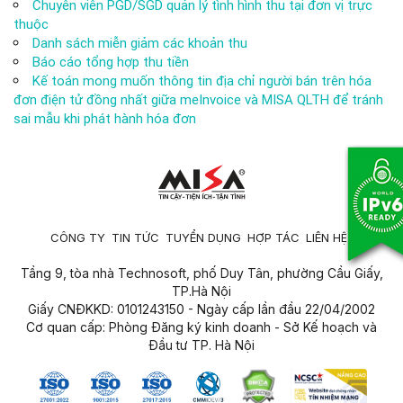
Chuyên viên PGD/SGD quản lý tình hình thu tại đơn vị trực
thuộc
Danh sách miễn giảm các khoản thu
Báo cáo tổng hợp thu tiền
Kế toán mong muốn thông tin địa chỉ người bán trên hóa
đơn điện tử đồng nhất giữa meInvoice và MISA QLTH để tránh
sai mẫu khi phát hành hóa đơn
CÔNG TY
TIN TỨC
TUYỂN DỤNG
HỢP TÁC
LIÊN HỆ
Tầng 9, tòa nhà Technosoft, phố Duy Tân, phường Cầu Giấy,
TP.Hà Nội
Giấy CNĐKKD: 0101243150 - Ngày cấp lần đầu 22/04/2002
Cơ quan cấp: Phòng Đăng ký kinh doanh - Sở Kế hoạch và
Đầu tư TP. Hà Nội