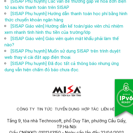
[SISAP Phụ huynh] Các vấn đề thường gặp về hóa đơn điện
tử sau khi thanh toán trên SISAP
[SISAP Phụ huynh] Hướng dẫn thanh toán học phí bằng hình
thức chuyển khoản ngân hàng
[SISAP Giáo viên] Hướng dẫn kế toán/giáo viên chủ nhiệm
xem nhanh tình hình thu tiền của trường/lớp
[SISAP Giáo viên] Giáo viên quên mật khẩu phải làm thế
nào?
[SISAP Phụ huynh] Muốn sử dụng SISAP trên trình duyệt
web thay vì cài đặt app điện thoại.
[SISAP Phụ huynh] Đã đọc tất cả thông báo nhưng ứng
dụng vẫn hiện chấm đỏ báo chưa đọc.
CÔNG TY
TIN TỨC
TUYỂN DỤNG
HỢP TÁC
LIÊN HỆ
Tầng 9, tòa nhà Technosoft, phố Duy Tân, phường Cầu Giấy,
TP.Hà Nội
Giấy CNĐKKD: 0101243150 - Ngày cấp lần đầu 22/04/2002