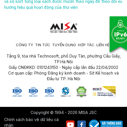
và số lượt từng loại sách được mượn theo ngày để theo dõi xu
hướng hiệu quả hoạt động của thư viện
CÔNG TY
TIN TỨC
TUYỂN DỤNG
HỢP TÁC
LIÊN HỆ
Tầng 9, tòa nhà Technosoft, phố Duy Tân, phường Cầu Giấy,
TP.Hà Nội
Giấy CNĐKKD: 0101243150 - Ngày cấp lần đầu 22/04/2002
Cơ quan cấp: Phòng Đăng ký kinh doanh - Sở Kế hoạch và
Đầu tư TP. Hà Nội
Copyright © 1994 - 2026 MISA JSC
Chính sách bảo vệ dữ liệu cá
nhân