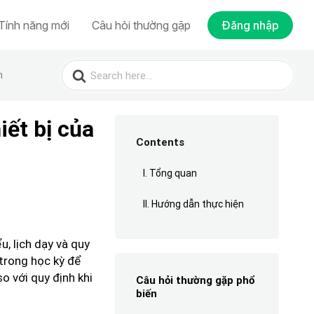
Tính năng mới
Câu hỏi thường gặp
Đăng nhập
Search
n
for:
iết bị của
Contents
I. Tổng quan
II. Hướng dẫn thực hiện
u, lịch dạy và quy
 trong học kỳ để
o với quy định khi
Câu hỏi thường gặp phổ
biến