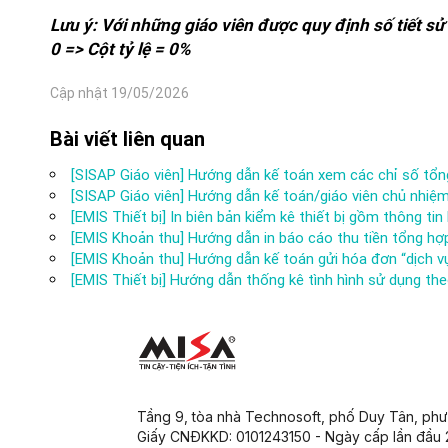
Lưu ý: Với những giáo viên được quy định số tiết sử
0 => Cột tỷ lệ = 0%
Cập nhật 19/05/2026
Bài viết liên quan
[SISAP Giáo viên] Hướng dẫn kế toán xem các chỉ số tổn
[SISAP Giáo viên] Hướng dẫn kế toán/giáo viên chủ nhiệm
[EMIS Thiết bị] In biên bản kiểm kê thiết bị gồm thông tin
[EMIS Khoản thu] Hướng dẫn in báo cáo thu tiền tổng h
[EMIS Khoản thu] Hướng dẫn kế toán gửi hóa đơn “dịch v
[EMIS Thiết bị] Hướng dẫn thống kê tình hình sử dụng th
Tầng 9, tòa nhà Technosoft, phố Duy Tân, ph
Giấy CNĐKKD: 0101243150 - Ngày cấp lần đầu