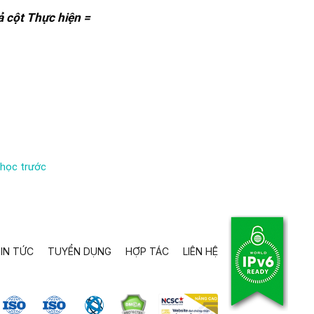
ả cột Thực hiện =
 học trước
IN TỨC
TUYỂN DỤNG
HỢP TÁC
LIÊN HỆ