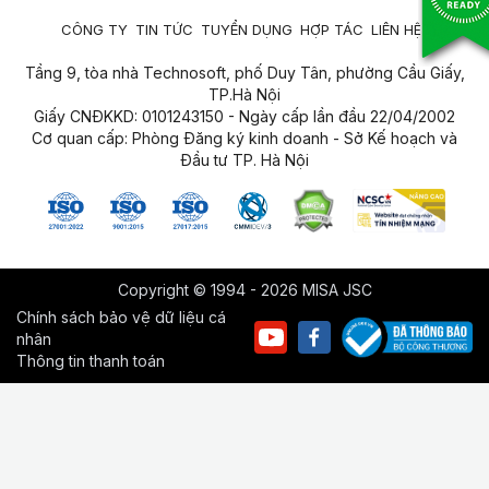
CÔNG TY
TIN TỨC
TUYỂN DỤNG
HỢP TÁC
LIÊN HỆ
Tầng 9, tòa nhà Technosoft, phố Duy Tân, phường Cầu Giấy,
TP.Hà Nội
Giấy CNĐKKD: 0101243150 - Ngày cấp lần đầu 22/04/2002
Cơ quan cấp: Phòng Đăng ký kinh doanh - Sở Kế hoạch và
Đầu tư TP. Hà Nội
Copyright © 1994 - 2026 MISA JSC
Chính sách bảo vệ dữ liệu cá
nhân
Thông tin thanh toán