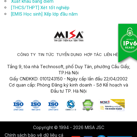
Xuất khẩu bảng điểm
[THCS/THPT] Xét tốt nghiệp
[EMIS Học sinh] Xếp lớp đầu năm
CÔNG TY
TIN TỨC
TUYỂN DỤNG
HỢP TÁC
LIÊN HỆ
Tầng 9, tòa nhà Technosoft, phố Duy Tân, phường Cầu Giấy,
TP.Hà Nội
Giấy CNĐKKD: 0101243150 - Ngày cấp lần đầu 22/04/2002
Cơ quan cấp: Phòng Đăng ký kinh doanh - Sở Kế hoạch và
Đầu tư TP. Hà Nội
Copyright © 1994 - 2026 MISA JSC
Chính sách bảo vệ dữ liệu cá